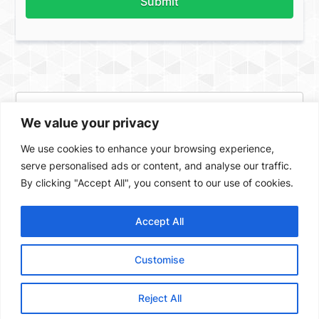
Submit
We value your privacy
We use cookies to enhance your browsing experience,
serve personalised ads or content, and analyse our traffic.
By clicking "Accept All", you consent to our use of cookies.
Accept All
Facebook
X
Instagram
ASSIGN A MENU
Customise
Created by Valencia Yachts Private Limited 2018. All Rights
reserved |
Sitemap
Reject All